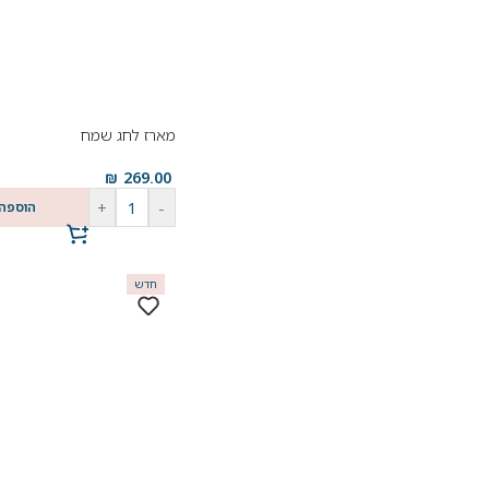
מארז לחג שמח
₪
269.00
+
-
הוספה
חדש