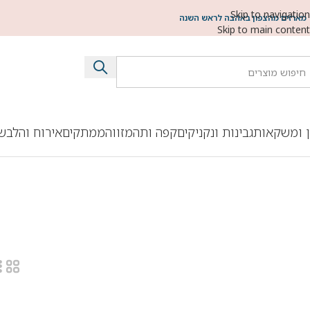
Skip to navigation
מארזים מהצפון באהבה לראש השנה
Skip to main content
ן ומשקאות
גבינות ונקניקים
קפה ותה
מזווה
ממתקים
אירוח והלבש