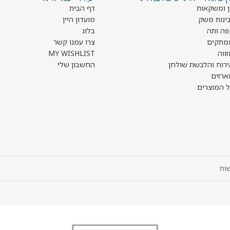
ן ומשקאות
דף הבית
בינות משק
מועדון היין
פה ותה
בלוג
מתקים
צרו עמנו קשר
ווה
MY WISHLIST
ירוח והלבשת שולחן
החשבון שלי
ארזים
ל המוצרים
ות