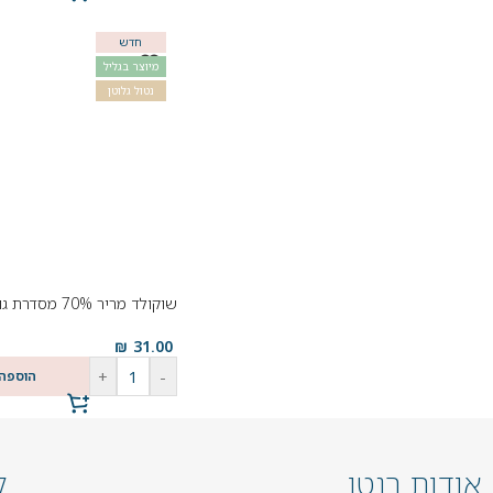
חדש
מיוצר בגליל
נטול גלוטן
שוקולד מריר 70% מסדרת גולן דה קרינה
₪
31.00
+
-
הוספה
אודות רנטו
ק