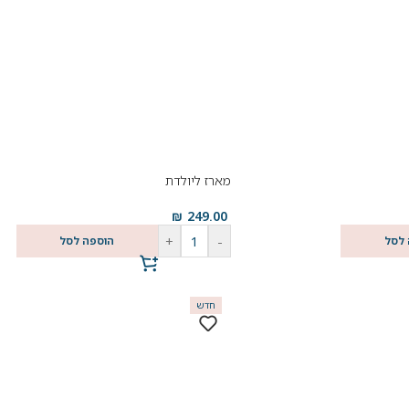
מארז ליולדת
₪
249.00
+
-
 לסל
הוספה לסל
חדש