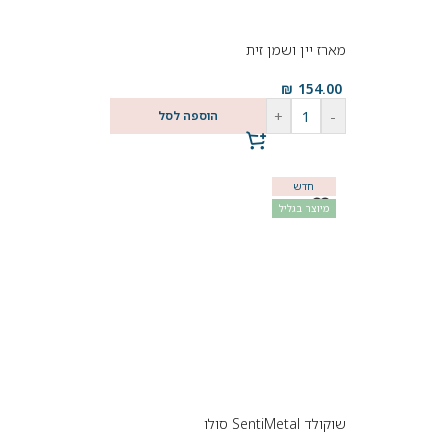
מארז יין ושמן זית
₪
154.00
+
-
הוספה לסל
חדש
מיוצר בגליל
שוקולד SentiMetal סולו