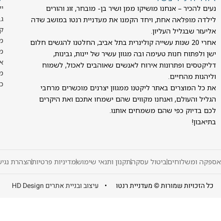
יי
נעים להכיר – אנחנו מושיקו ממן ושיר בן- מובחר, זוג והורים
ג
לילדה מופלאה אחת, ויחד הקמנו את מעדניית רנטו במושב שדה
ק
אליעזר שבגליל העליון.
מ
אחרי 20 שנות עשייה קולינרית בתל אביב, החלטנו להגשים חלום
מז
ישן ולפתוח חנות טעימה ובה מגוון עשיר של יינות, גבינות,
א
דליקטסים ופתרונות אירוח לאנשים שאוהבים לאכול, לשמוח
מ
וליהנות מהחיים.
כ
את כל המוצרים באתר ליקטנו ממגוון יצרנים מוכשרים מרחבי
הגליל והעולם, ואנחנו מקווים שהם ישמחו אתכם ואת היקרים
לכם בדיוק כפי שהם משמחים אותנו.
בתיאבון!
אספקה ומשלוחים
ביטול עסקה
תקנון ותנאי שימוש
מדיניות פרטיות
הצהרת נגיש
כל הזכויות שמורות © מעדניית רנטו •
עיצוב ובניית אתרים HD Design