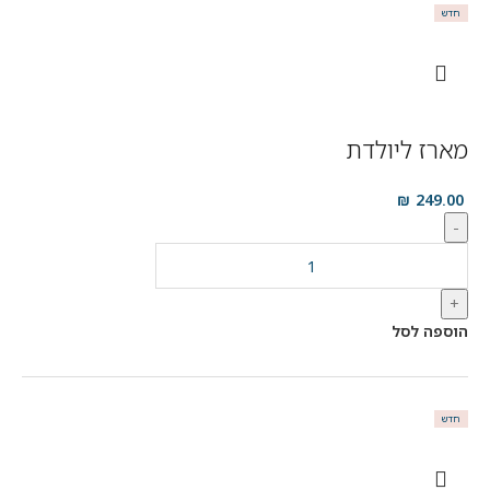
חדש
מארז ליולדת
₪
249.00
-
+
הוספה לסל
חדש