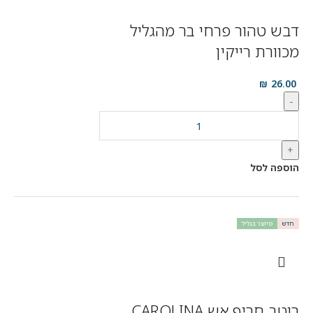
דבש טהור פרחי בר מהגליל
מכוורת רייקין
₪
26.00
-
+
הוספה לסל
חדש
מיוצר בגליל
רוטב חריף אש CAROLINA