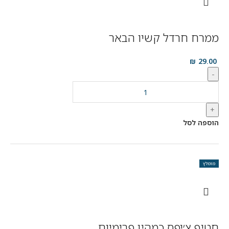
ממרח חרדל קשיו הבאר
₪
29.00
-
+
הוספה לסל
מומלץ
חטיף צ׳יפס כמהין פרימיום