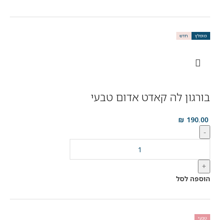
מומלץ
חדש
בורגון לה קאדט אדום טבעי
₪
190.00
-
+
הוספה לסל
טבעי