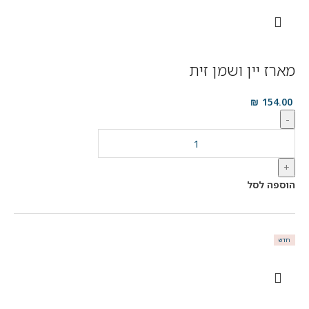
מארז יין ושמן זית
₪
154.00
-
+
הוספה לסל
חדש