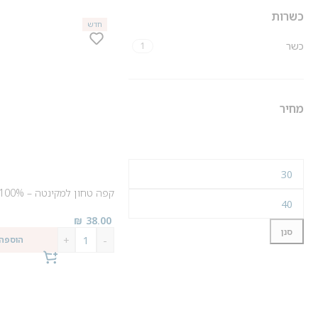
כשרות
חדש
כשר
1
מחיר
קפה טחון למקינטה – 100% ארביקה Diemme
₪
38.00
סנן
+
-
הוספה