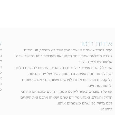
אודות רנטו
ק
יי
נעים להכיר – אנחנו מושיקו ממן ושיר בן- מובחר, זוג והורים
ג
לילדה מופלאה אחת, ויחד הקמנו את מעדניית רנטו במושב שדה
ק
אליעזר שבגליל העליון.
מ
אחרי 20 שנות עשייה קולינרית בתל אביב, החלטנו להגשים חלום
מז
ישן ולפתוח חנות טעימה ובה מגוון עשיר של יינות, גבינות,
א
דליקטסים ופתרונות אירוח לאנשים שאוהבים לאכול, לשמוח
מ
וליהנות מהחיים.
כ
את כל המוצרים באתר ליקטנו ממגוון יצרנים מוכשרים מרחבי
הגליל והעולם, ואנחנו מקווים שהם ישמחו אתכם ואת היקרים
לכם בדיוק כפי שהם משמחים אותנו.
בתיאבון!