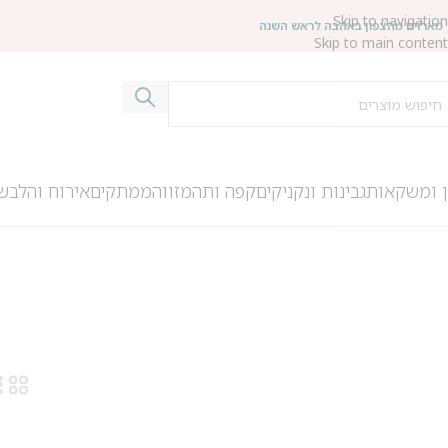
Skip to navigation
מארזים מהצפון באהבה לראש השנה
Skip to main content
ן ומשקאות
גבינות ונקניקים
קפה ותה
מזווה
ממתקים
אירוח והלבש