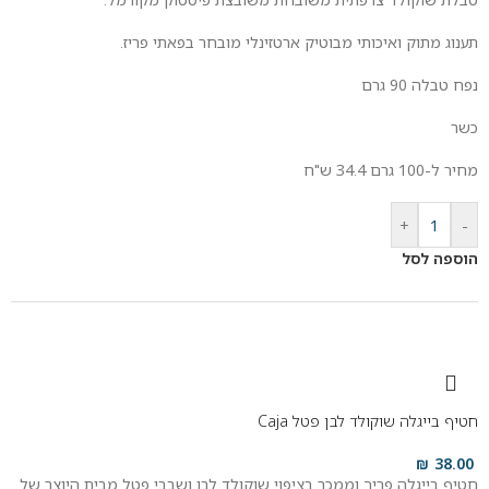
תענוג מתוק ואיכותי מבוטיק ארטזינלי מובחר בפאתי פריז.
נפח טבלה 90 גרם
כשר
מחיר ל-100 גרם 34.4 ש"ח
+
-
הוספה לסל
חטיף בייגלה שוקולד לבן פטל Caja
₪
38.00
חטיף בייגלה פריך וממכר בציפוי שוקולד לבן ושבבי פטל מבית היוצר של