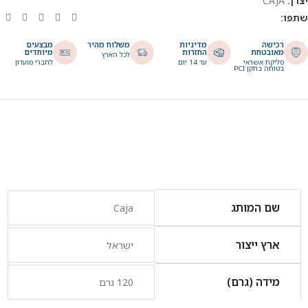
יצרן:
CAJA
שתפו:
רכישה
מדיניות
משלוח מהיר
מבצעים
מאובטחת
החזרות
מיוחדים
לכל הארץ
סליקת אשראי
עד 14 יום
לחברי מועדון
בטוחה בתקן PCI
שם המותג
Caja
ארץ ייצור
ישראל
מידה (גרם)
120 גרם