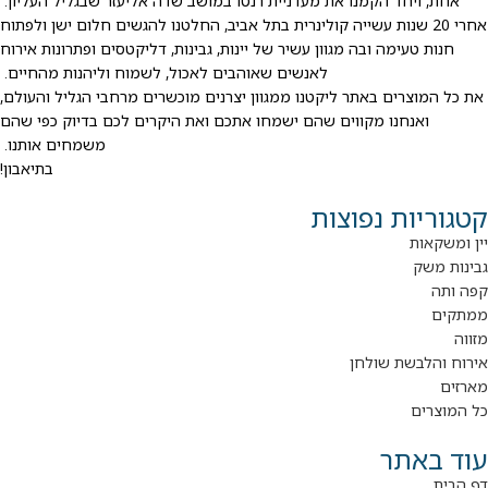
אחת, ויחד הקמנו את מעדניית רנטו במושב שדה אליעזר שבגליל העליון.
אחרי 20 שנות עשייה קולינרית בתל אביב, החלטנו להגשים חלום ישן ולפתוח
חנות טעימה ובה מגוון עשיר של יינות, גבינות, דליקטסים ופתרונות אירוח
לאנשים שאוהבים לאכול, לשמוח וליהנות מהחיים.
את כל המוצרים באתר ליקטנו ממגוון יצרנים מוכשרים מרחבי הגליל והעולם,
ואנחנו מקווים שהם ישמחו אתכם ואת היקרים לכם בדיוק כפי שהם
משמחים אותנו.
בתיאבון!
קטגוריות נפוצות
יין ומשקאות
גבינות משק
קפה ותה
ממתקים
מזווה
אירוח והלבשת שולחן
מארזים
כל המוצרים
עוד באתר
דף הבית