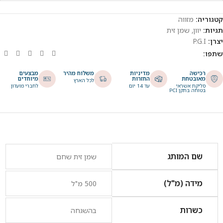
קטגוריה:
מזווה
תגיות:
יוון
,
שמן זית
יצרן:
P.G.I
שתפו:
רכישה
מדיניות
משלוח מהיר
מבצעים
מאובטחת
החזרות
מיוחדים
לכל הארץ
סליקת אשראי
עד 14 יום
לחברי מועדון
בטוחה בתקן PCI
שם המותג
שמן זית שחם
מידה (מ"ל)
500 מ"ל
כשרות
בהשגחה