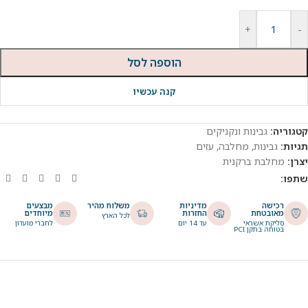
+
-
הוספה לסל
קנה עכשיו
קטגוריה:
גבינות ונקניקים
תגיות:
גבינות
,
מחלבה
,
עזים
יצרן:
מחלבת ברקנית
שתפו:
רכישה
מדיניות
משלוח מהיר
מבצעים
מאובטחת
החזרות
מיוחדים
לכל הארץ
סליקת אשראי
עד 14 יום
לחברי מועדון
בטוחה בתקן PCI