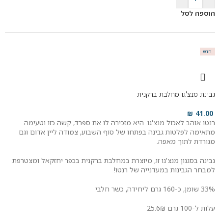
הוספה לסל
חדש
גבינת מנצ'גו מחלבת ברקנית
₪
41.00
רנטו אוהב לאכול מנצ'גו. היא מזכירה לו את ספרד, קשה כזו וטעימה.
מתאימה לפלטות גבינה בפתחו של סוף השבוע, צמודה ליין אדום וגם
מגורדת לתוך מאפה.
גבינה בסגנון מנצ'גו זו, מיוצרת במחלבת ברקנית בכפר יחזקאל ומצטרפת
למבחר הגבינות במעדנייה של רנטו!
33% שומן, כ-160 גרם ליחידה, כשר חלבי
עלות ל-100 גרם 25.6₪