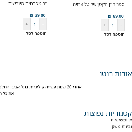
זר מפרחים מיובשים
ספר היין הקטן של טל צרויה
₪
39.00
₪
89.00
+
-
+
-
הוספה לסל
הוספה לסל
אודות רנטו
אחרי 20 שנות עשייה קולינרית בתל אביב, החלטנו להגשים חלום ישן ולפתוח חנות טעימה ובה מגוון עשיר של יינות, גבינות, דליקטסים ופתרונות אירוח לאנשים שאוהבים לאכול, לשמוח וליהנות מהחיים.
את כל ה
קטגוריות נפוצות
יין ומשקאות
גבינות משק