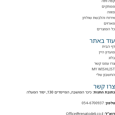
קפה ותה
ממתקים
מזווה
אירוח והלבשת שולחן
מארזים
כל המוצרים
עוד באתר
דף הבית
מועדון היין
בלוג
צרו עמנו קשר
MY WISHLIST
החשבון שלי
צרו קשר
כתובת החנות:
כיכר המושבה, המייסדים 130, יסוד המעלה
טלפון:
054-6700937
דוא"ל:
Office@renatodeli.co.il