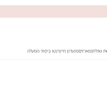
ת שולחן
מארזים
מועדון היין
רנטו ביסוד המעלה