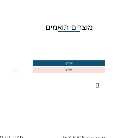
מוצרים תואמים
מומלץ
חדש
צנצנת שקדי 
מיונז בלגי DE KROON