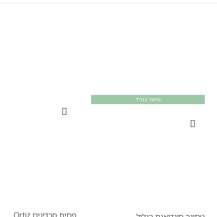
מיוצר בגליל
פחית סרדינים Ortiz
טחינה סינדיאנת הגליל