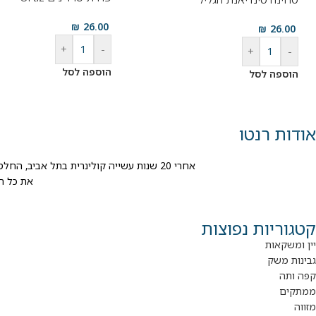
₪
26.00
₪
26.00
+
-
+
-
הוספה לסל
הוספה לסל
אודות רנטו
אחרי 20 שנות עשייה קולינרית בתל אביב, החלטנו להגשים חלום ישן ולפתוח חנות טעימה ובה מגוון עשיר של יינות, גבינות, דליקטסים ופתרונות אירוח לאנשים שאוהבים לאכול, לשמוח וליהנות מהחיים.
את כל ה
קטגוריות נפוצות
יין ומשקאות
גבינות משק
קפה ותה
ממתקים
מזווה