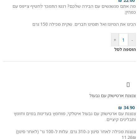
₪
22.00
מה אתם מנשנשים עם הבירה שלכם? רנטו התמכר לחטיף צ׳יפס עם
כמהין.
הכינו את המיונז ואל תזמינו חברים. שקית מכילה 150 גרם
+
-
הוספה לסל
צנצנת ארטישוק עם גבעול
₪
34.90
צנצנת עם ארטישוק עם גבעול איטלקי, מוחמץ בעדינות במים וחומץ
ותבלינים קיציים.
צנצנת מכילה לאחר סינון כ-310 גרם. עלות ל-100 גר' (לאחר סינון)
11.26₪