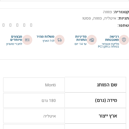
קטגוריה:
מזווה
תגיות:
איטליה
,
מזווה
,
פסטו
שתפו:
רכישה
מדיניות
משלוח מהיר
מבצעים
מאובטחת
החזרות
מיוחדים
לכל הארץ
סליקת אשראי
עד 14 יום
לחברי מועדון
בטוחה בתקן PCI
שם המותג
Monti
מידה (גרם)
180 גרם
ארץ ייצור
איטליה