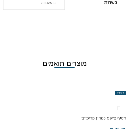
כשרות
בהשגחה
מוצרים תואמים
מומלץ
חטיף צ׳יפס כמהין פרימיום