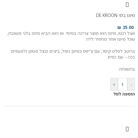
מיונז בלגי DE KROON
₪
35.00
אצל רנטו, מיונז הוא מוצר צריכה בסיסי. אז הוא הביא מיונז בלגי משובח,
שכל מיונז אחר מחוויר לידו.
ברוטב לסלט קיסר, עם צ'יפס בטיגון כפול, ביצים ובצל מטוגן ולפעמים
ככה – עם כפית.
בהשגחה
+
-
הוספה לסל