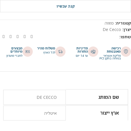
קנה עכשיו
קטגוריה:
מזווה
יצרן:
De Cecco
שתפו:
רכישה
מדיניות
משלוח מהיר
מבצעים
מאובטחת
החזרות
מיוחדים
לכל הארץ
סליקת אשראי
עד 14 יום
לחברי מועדון
בטוחה בתקן PCI
שם המותג
DE CECCO
ארץ ייצור
איטליה