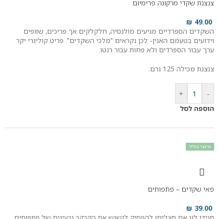
צנצנת שקדי מרקונה פרימיום
₪
49.00
השקדים הספרדיים מגיעים מולנסיה, חלקלקים אך פריכים, שזופים
וידועים בטעמם האנין- לכן נקראים "מלכי השקדים". פריט קולינרי יקר
ערך עבור הספרדים ולא פחות עבור רנטו.
צנצנת מכילה 125 גרם.
+
-
הוספה לסל
מיוצר בגליל
פאי שקדים – פתפותים
₪
39.00
תגידו לנו אם תצליחו להפסיק לנשנש את הקרקר גרעינים של פתפותים.