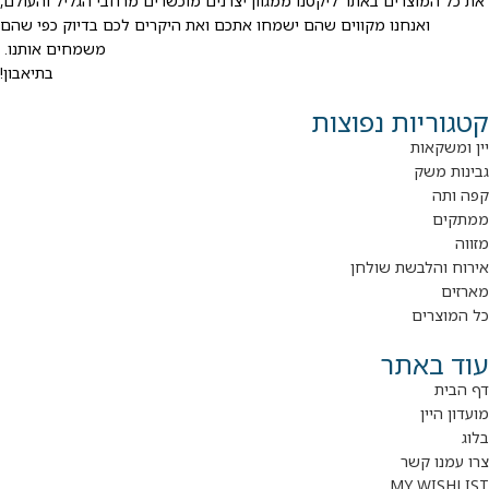
את כל המוצרים באתר ליקטנו ממגוון יצרנים מוכשרים מרחבי הגליל והעולם,
ואנחנו מקווים שהם ישמחו אתכם ואת היקרים לכם בדיוק כפי שהם
משמחים אותנו.
בתיאבון!
קטגוריות נפוצות
יין ומשקאות
גבינות משק
קפה ותה
ממתקים
מזווה
אירוח והלבשת שולחן
מארזים
כל המוצרים
עוד באתר
דף הבית
מועדון היין
בלוג
צרו עמנו קשר
MY WISHLIST