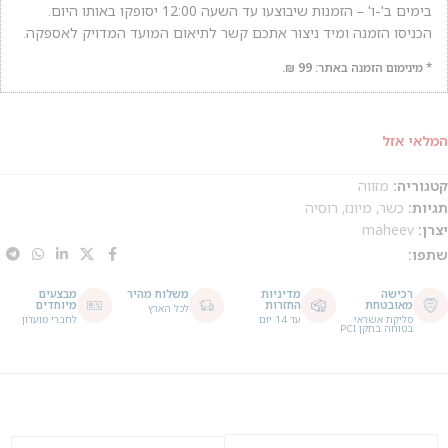
בימים ב'-ו' – הזמנות שיבוצעו עד השעה 12:00 יסופקו באותו היום.
הכניסו הזמנה ומיד ניצור אתכם קשר לתיאום המועד המדויק לאספקה.
* מינימום הזמנה באתר: 99 ₪.
המלאי אזל
קטגוריה:
מזווה
תגיות:
כשר
,
מיונז
,
רוסיה
יצרן:
maheev
שתפו:
רכישה
מדיניות
משלוח מהיר
מבצעים
מאובטחת
החזרות
מיוחדים
לכל הארץ
סליקת אשראי
עד 14 יום
לחברי מועדון
בטוחה בתקן PCI