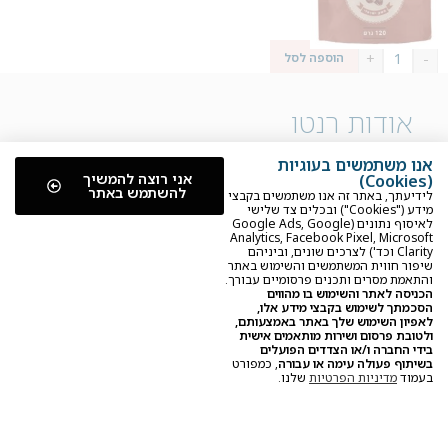
₪
26.00
+
-
הוספה לסל
אודות רנטו
נעים להכיר – אנחנו מושיקו ממן ושיר בן- מובחר, זוג והורים
אנו משתמשים בעוגיות
לילדה מופלאה אחת, ויחד הקמנו את מעדניית רנטו במושב שדה
אני רוצה להמשיך
(Cookies)
להשתמש באתר
אליעזר שבגליל העליון.
לידיעתך, באתר זה אנו משתמשים בקבצי
מידע ("Cookies") ובכלים צד שלישי
אחרי 20 שנות עשייה קולינרית בתל אביב, החלטנו להגשים חלום
לאיסוף נתונים (Google Ads, Google
Analytics, Facebook Pixel, Microsoft
ישן ולפתוח חנות טעימה ובה מגוון עשיר של יינות, גבינות,
Clarity וכד') לצרכים שונים, וביניהם
דליקטסים ופתרונות אירוח לאנשים שאוהבים לאכול, לשמוח
שיפור חווית המשתמשים והשימוש באתר
והתאמת מסרים ותכנים פרסומיים עבורך.
וליהנות מהחיים.
הכניסה לאתר והשימוש בו מהווים
הסכמתך לשימוש בקבצי מידע אלו,
את כל המוצרים באתר ליקטנו ממגוון יצרנים מוכשרים מרחבי
לאפיון השימוש שלך באתר באמצעותם,
הגליל והעולם, ואנחנו מקווים שהם ישמחו אתכם ואת היקרים
ולטובת פרסום ושירות מותאמים אישית
בידי החברה ו/או הצדדים הפועלים
לכם בדיוק כפי שהם משמחים אותנו.
בשיתוף פעולה עימה או עבורה
, כמפורט
בתיאבון!
בעמוד
מדיניות הפרטיות
שלנו.
קטגוריות נפוצות
יין ומשקאות